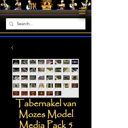
Tabernakel van
Mozes Model
Media Pack 5