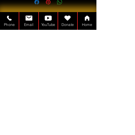
Phone
Email
YouTube
Donate
Home
De Tabernakelman is een
Non-profit - 501(c)(3)
TheTabernacleMan.com
© Copyright
Met trots gemaakt met
Wix.com